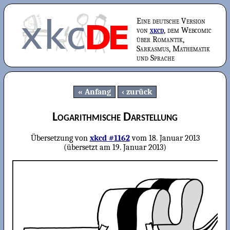
Eine deutsche Version
von
xkcd
, dem Webcomic
über Romantik,
Sarkasmus, Mathematik
und Sprache
Anfang
zurück
Logarithmische Darstellung
Übersetzung von
xkcd #1162
vom
18. Januar 2013
(übersetzt am
19. Januar 2013
)