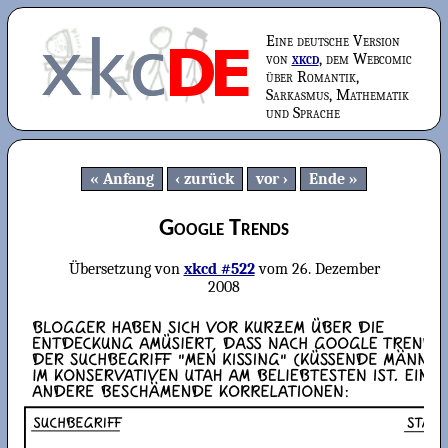
Eine deutsche Version
von
xkcd
, dem Webcomic
über Romantik,
Sarkasmus, Mathematik
und Sprache
Anfang
zurück
vor
Ende
Google Trends
Übersetzung von
xkcd #522
vom
26. Dezember
2008