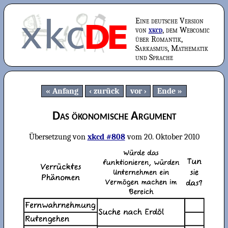
Eine deutsche Version
von
xkcd
, dem Webcomic
über Romantik,
Sarkasmus, Mathematik
und Sprache
Anfang
zurück
vor
Ende
Das ökonomische Argument
Übersetzung von
xkcd #808
vom
20. Oktober 2010