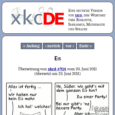
Eine deutsche Version
von
xkcd
, dem Webcomic
über Romantik,
Sarkasmus, Mathematik
und Sprache
Anfang
zurück
vor
Ende
Eis
Übersetzung von
xkcd #914
vom
20. Juni 2011
(übersetzt am
23. Juni 2011
)